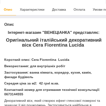
Опис
Характеристики
Доставка
Оплата
Умови п
Опис
Інтернет-магазин "ВЕНЕЦІАНКА"
представляє:
Оригінальний італійський декоративний
віск
Cera Fiorentina Lucida
Короткий опис:
Cera Fiorentina Lucida
Використання: для внутрішніх робіт
Застосування: ванна кімната, коридор, кухня, камін,
фасади будівель
Середня ціна за м2: 42 грн\ м.кв.
Контактний номер для отримання технічної консультації:
0673144555
Декоративний віск, який створює ефект глянсової поверхні та
захищає її від пошкоджень. Застосовується найбільше в