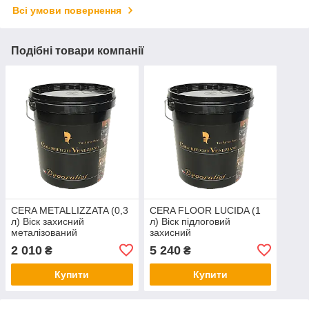
Всі умови повернення
Подібні товари компанії
CERA METALLIZZATA (0,3
CERA FLOOR LUCIDA (1
л) Віск захисний
л) Віск підлоговий
металізований
захисний
2 010
5 240
₴
₴
Купити
Купити