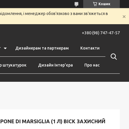
Кошик
ідомлення, і менеджер обов'язково з вами зв'яжеться в
+380 (98) 747-47-57
т
Дизайнерам та партнерам
Контакти
р штукатурок
Дизайн Інтер'єра
Про нас
PONE DI MARSIGLIA (1 Л) ВІСК ЗАХИСНИЙ