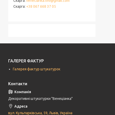
Скарга
venecianka.lviv@gmail.com
Скарга
+38 067 668 37 05
ГАЛЕРЕЯ ФАКТУР
Галерея фактур штукатурок
Контакти
Декоративні штукатурки "Венеціанка"
вул. Кульпарківська, 59, Львів, Україна