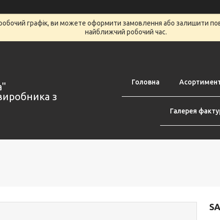
робочий графік, ви можете оформити замовлення або залишити пов
найближчий робочий час.
Головна
Асортимен
а"
виробника з
Галерея факту
SA