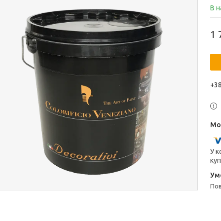
В н
1 
+38
У к
куп
п