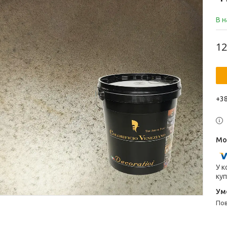
В н
12
+38
У к
куп
п