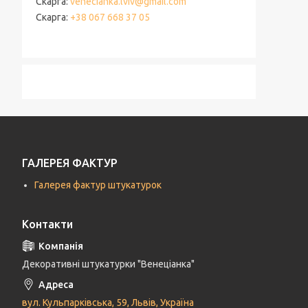
Скарга
venecianka.lviv@gmail.com
Скарга
+38 067 668 37 05
ГАЛЕРЕЯ ФАКТУР
Галерея фактур штукатурок
Контакти
Декоративні штукатурки "Венеціанка"
вул. Кульпарківська, 59, Львів, Україна