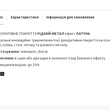
ис
Характеристики
Інформація для замовлення
КОРАТИВНЕ ПОКРИТТЯ
РІДКИЙ МЕТАЛ
ефект
ЛАТУНЬ
кальне інноваційне трикомпонентної декоративне покриття на осно
і, олова, сталі, титану та іржавого металу.
стосування:
зовнішніх., Внутр
несення:
в один або два шари в залежності від бажаного ефекту.
зведення водою: до 20%