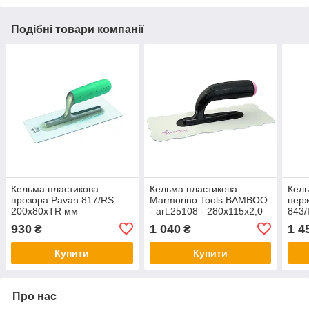
Подібні товари компанії
Кельма пластикова
Кельма пластикова
Кель
прозора Pavan 817/RS -
Marmorino Tools BAMBOO
нерж
200x80xTR мм
- art.25108 - 280x115х2,0
843/
мм
930
1 040
1 4
₴
₴
Купити
Купити
Про нас