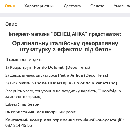
Опис
Характеристики
Доставка
Оплата
Умови п
Опис
Інтернет-магазин "ВЕНЕЦІАНКА"
представляє:
Оригінальну італійську декоративну
штукатурку з ефектом під бетон
В комплект входить:
1) Кварц-грунт
Fondo Dolomiti (Deco Terra)
2) Декоративна штукатурка
Pietra Antica (Deco Terra)
3) Віск рідкий
Sapone Di Marsiglia (Colorificio Veneziano)
(зверніть увагу, тонування не входить у вартість, її необхідно
замовляти окремо)
Ефект: під бетон
Використання:
для внутрішніх робіт
Контактний номер для отримання технічної консультації :
067 314 45 55