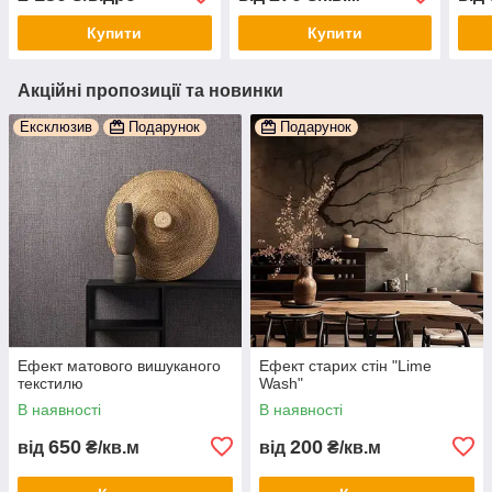
Купити
Купити
Акційні пропозиції та новинки
Ексклюзив
Подарунок
Подарунок
Ефект матового вишуканого
Ефект старих стін "Lime
текстилю
Wash"
В наявності
В наявності
650
200
від
₴/кв.м
від
₴/кв.м