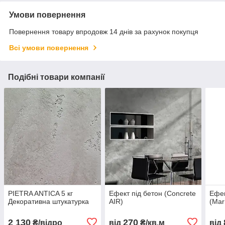
Умови повернення
Повернення товару впродовж 14 днів за рахунок покупця
Всі умови повернення
Подібні товари компанії
PIETRA ANTICA 5 кг
Ефект під бетон (Concrete
Ефек
Декоративна штукатурка
AIR)
(Mar
2 130
270
₴/відро
від
₴/кв.м
від