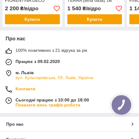
FIORENTINA DECO
TERRA (Біла база) 1кг
FIN
TERRA (База Графіт) 1кг
(Срі
2 200
1 540
1 1
₴/відро
₴/відро
Купити
Купити
Про нас
100% позитивних з 21 відгука за рік
Працює з 09.02.2020
м. Львів
вул. Кульпарківська, 59, Львів, Україна
Контакти
Сьогодні працює з 10:00 до 18:00
Показати весь графік роботи
Про нас