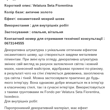
Короткий опис:
Velatura
Seta
Fiorentina
Колір бази: античне золото
Ефект: оксамитовий
мокрий шовк
Використання : для внутрішніх робіт
Застосування : спальня, вітальня
Контактний номер для отримання технічної консультації :
0673144555
Декоративна штукатурка з унікальним оптичним ефектом
оксамитового шовку, що створюється завдяки металевим
пігментам. При зміні кута огляду, декоративна штукатурка
змінює свій вигляд за рахунок заломлення світла і кожний
мазок, нанесений майстром, відображає промені по-різному,
в результаті чого на стіні з'являється дивовижна, захоплююча
гра світла і тіней. Можна застосовувати практично до будь-
якого інтер'єру. Вона однаково добре впишеться як в інтер'єр
в класичному стилі, так і в сучасні інтер'єри. Використовується
з такими грунтовками як Fondo per Velatura Seta Fiorentina,
Isoedeco.
Для внутрішніх робіт.
Паропроникний декоративний матеріал, має ефект