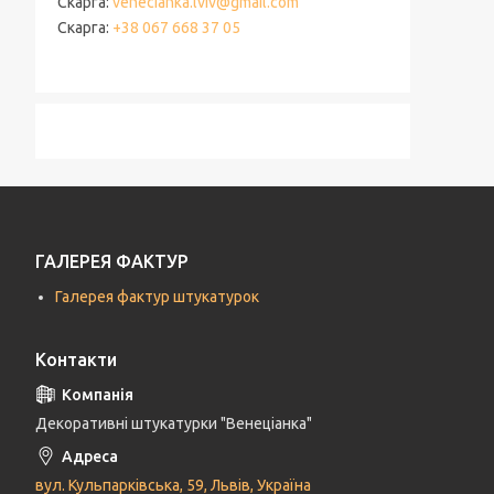
Скарга
venecianka.lviv@gmail.com
Скарга
+38 067 668 37 05
ГАЛЕРЕЯ ФАКТУР
Галерея фактур штукатурок
Контакти
Декоративні штукатурки "Венеціанка"
вул. Кульпарківська, 59, Львів, Україна