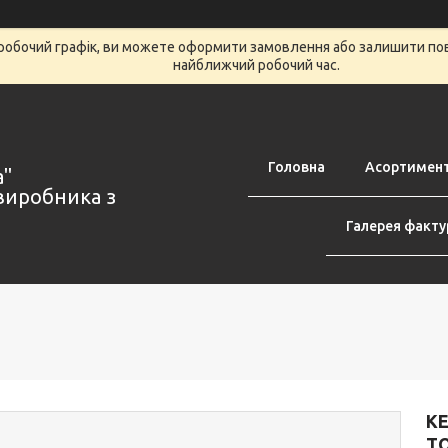
робочий графік, ви можете оформити замовлення або залишити пов
найближчий робочий час.
Головна
Асортимен
а"
виробника з
Галерея факту
К
TO