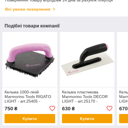
Повернення товару впродовж 14 днів за рахунок покупця
Всі умови повернення
Подібні товари компанії
Кельма 1000-ліній
Кельма пластикова
Кель
Marmorino Tools RIGATO
Marmorino Tools DECOR
Marm
LIGHT - art.25405 -
LIGHT - art.25170 -
LIGH
140x140 мм
240x100x1,0 мм
240x
750
630
670
₴
₴
Купити
Купити