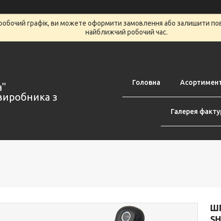
робочий графік, ви можете оформити замовлення або залишити пов
найближчий робочий час.
Головна
Асортимен
а"
виробника з
Галерея факту
Ш
SH