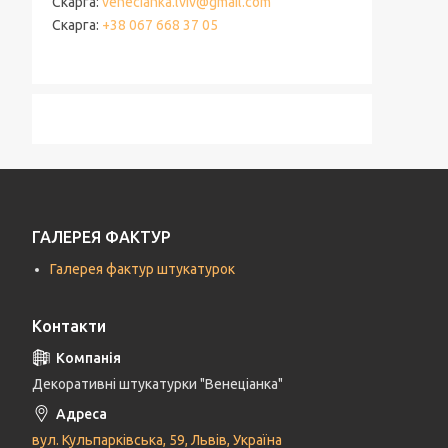
Скарга
venecianka.lviv@gmail.com
Скарга
+38 067 668 37 05
ГАЛЕРЕЯ ФАКТУР
Галерея фактур штукатурок
Контакти
Декоративні штукатурки "Венеціанка"
вул. Кульпарківська, 59, Львів, Україна