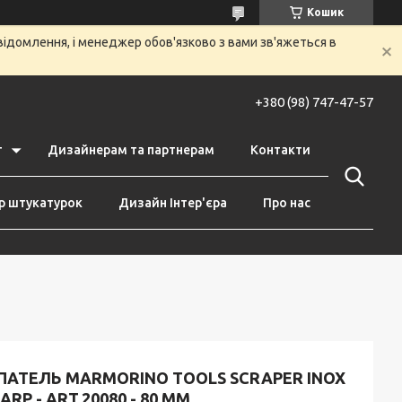
Кошик
ідомлення, і менеджер обов'язково з вами зв'яжеться в
+380 (98) 747-47-57
т
Дизайнерам та партнерам
Контакти
р штукатурок
Дизайн Інтер'єра
Про нас
ПАТЕЛЬ MARMORINO TOOLS SCRAPER INOX
ARP - ART.20080 - 80 ММ