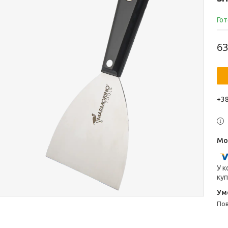
Гот
63
+38
У к
куп
п