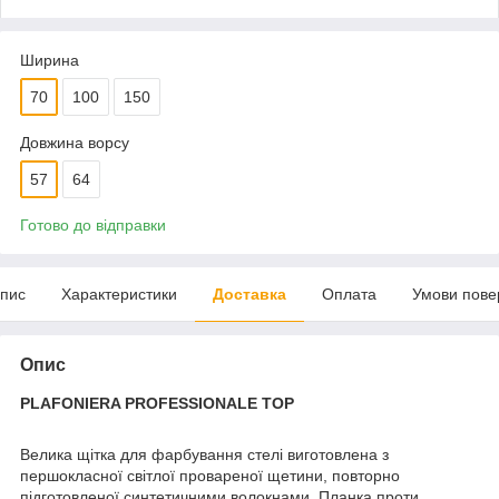
Ширина
70
100
150
Довжина ворсу
57
64
Готово до відправки
пис
Характеристики
Доставка
Оплата
Умови пове
Опис
PLAFONIERA PROFESSIONALE TOP
Велика щітка для фарбування стелі виготовлена ​​з
першокласної світлої провареної щетини, повторно
підготовленої синтетичними волокнами. Планка проти