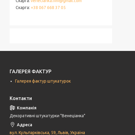
Скарга
venecianka.lviv@gmail.com
Скарга
+38 067 668 37 05
ГАЛЕРЕЯ ФАКТУР
Галерея фактур штукатурок
Контакти
Декоративні штукатурки "Венеціанка"
вул. Кульпарківська, 59, Львів, Україна