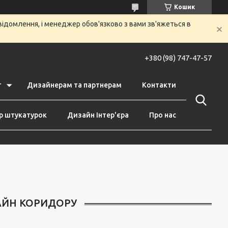
Кошик
ідомлення, і менеджер обов'язково з вами зв'яжеться в
+380 (98) 747-47-57
т
Дизайнерам та партнерам
Контакти
р штукатурок
Дизайн Інтер'єра
Про нас
АЙН КОРИДОРУ