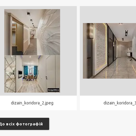
dizain_koridora_2.jpeg
dizain_koridora_
До всіх фотографій